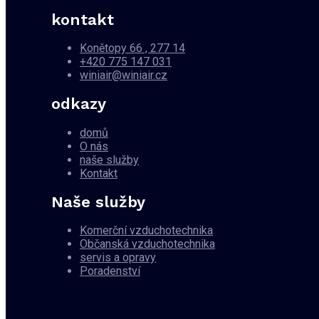
kontakt
Konětopy 66 , 277 14
+420 775 147 031
winiair@winiair.cz
odkazy
domů
O nás
naše služby
Kontakt
Naše služby
Komerční vzduchotechnika
Občanská vzduchotechnika
servis a opravy
Poradenství