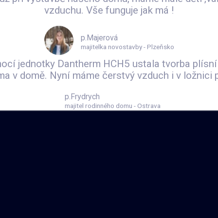
vzduchu. Vše funguje jak má !
p.Majerová
majitelka novostavby - Plzeňsko
mocí jednotky Dantherm HCH5 ustala tvorba plísní 
lima v domě. Nyní máme čerstvý vzduch i v ložnici p
p.Frydrych
majitel rodinného domu - Ostrava