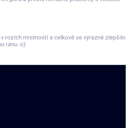
v rozích místností a celkově se výrazně zlepšilo
o ránu :o)