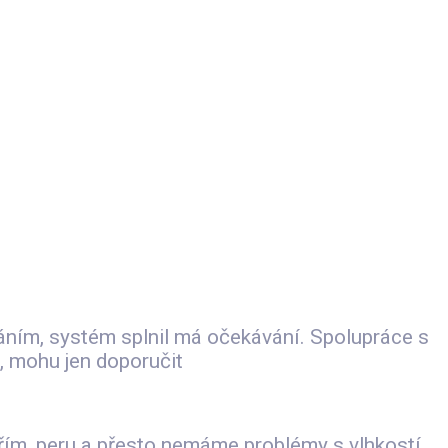
áním, systém splnil má očekávání. Spolupráce s
, mohu jen doporučit
ařím ,peru a přesto nemáme problémy s vlhkostí