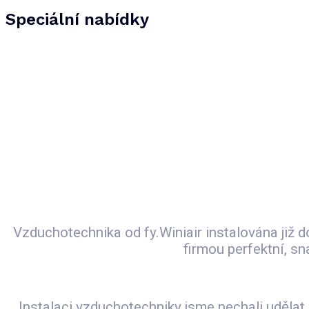
Speciální nabídky
Vzduchotechnika od fy.Winiair instalována již
firmou perfektní, s
Instalaci vzduchotechniky jsme nechali udělat