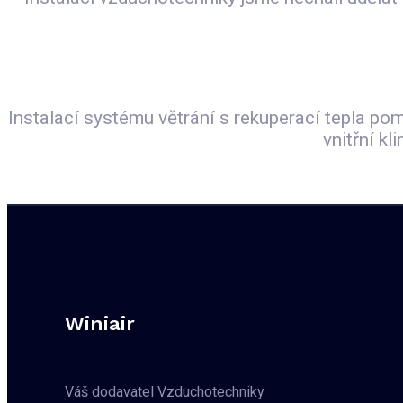
Instalací systému větrání s rekuperací tepla po
vnitřní k
Winiair
Váš dodavatel Vzduchotechniky