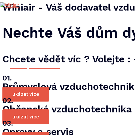
Přeskočit
Winiair - Váš dodavatel vzd
na
obsah
domů
Nechte Váš dům d
O nás
naše služby
Kontakt
Chcete vědět víc ? Volejte :
mám zájem o nabídku
01.
Průmyslová vzduchotechnik
ukázat více
02.
Občanská vzduchotechnika
ukázat více
03.
Opravy a servis