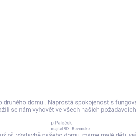
 do druhého domu . Naprostá spokojenost s fungov
nažili se nám vyhovět ve všech našich požadavcích
p.Paleček
majitel RD - Rovensko
 už při výstavbě našeho domu, máme malé děti ,v